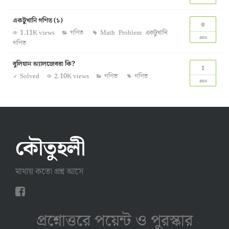
একটুখানি গণিত (১)
0
1.11K views
গণিত
Math
Problem
একটুখানি
ans
গণিত
বুলিয়ান অ্যালজেবরা কি?
1
Solved
2.10K views
গণিত
গণিত
ans
কৌতুহলী
মাথায় কতো প্রশ্ন আসে
প্রশ্নোত্তরে পয়েন্ট ও পুরস্কার