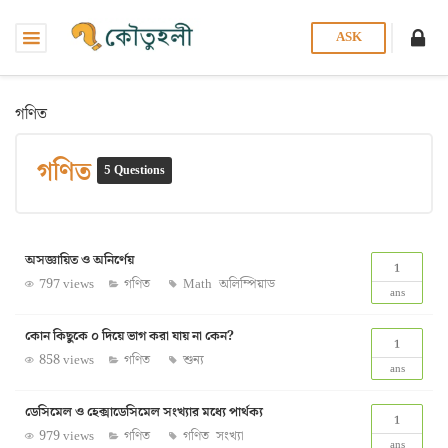
ASK
গণিত
গণিত
5 Questions
অসজ্ঞায়িত ও অনির্ণেয়
1
797 views
গণিত
Math
অলিম্পিয়াড
ans
কোন কিছুকে ০ দিয়ে ভাগ করা যায় না কেন?
1
858 views
গণিত
শুন্য
ans
ডেসিমেল ও হেক্সাডেসিমেল সংখ্যার মধ্যে পার্থক্য
1
979 views
গণিত
গণিত
সংখ্যা
ans