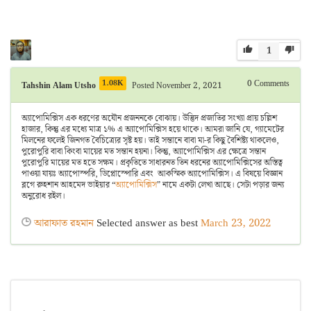
1
1.08K
0
Comments
Tahshin Alam Utsho
Posted November 2, 2021
অ্যাপোমিক্সিস এক ধরণের অযৌন প্রজননকে বোঝায়। উদ্ভিদ প্রজাতির সংখ্যা প্রায় চল্লিশ
হাজার, কিন্তু এর মধ্যে মাত্র ১% এ অ্যাপোমিক্সিস হয়ে থাকে। আমরা জানি যে, গ্যামেটের
মিলনের ফলেই জিনগত বৈচিত্র্যের সৃষ্ট হয়। তাই সন্তানে বাবা মা-র কিছু বৈশিষ্ট্য থাকলেও,
পুরোপুরি বাবা কিংবা মায়ের মত সন্তান হয়না। কিন্তু, অ্যাপোমিক্সিস এর ক্ষেত্রে সন্তান
পুরোপুরি মায়ের মত হতে সক্ষম। প্রকৃতিতে সাধারনত তিন ধরনের অ্যাপোমিক্সিসের অস্তিত্ব
পাওয়া যায়ঃ অ্যাপোস্পরি, ডিপ্লোস্পোরি এবং আকস্মিক অ্যাপোমিক্সিস। এ বিষয়ে বিজ্ঞান
ব্লগে রুহশান আহমেদ ভাইয়ার “
অ্যাপোমিক্সিস
” নামে একটা লেখা আছে। সেটা পড়ার জন্য
অনুরোধ রইল।
আরাফাত রহমান
Selected answer as best
March 23, 2022