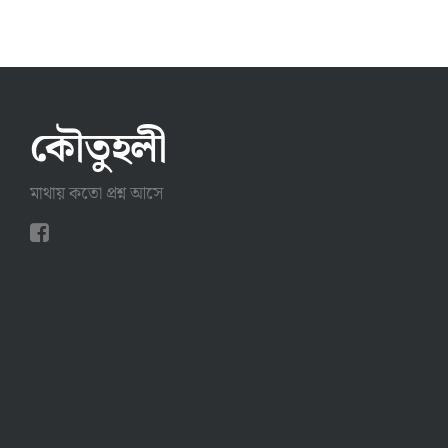
কৌতুহলী
মাথায় কতো প্রশ্ন আসে