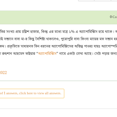
0
Co
 সংখ্যা প্রায় চল্লিশ হাজার, কিন্তু এর মধ্যে মাত্র ১% এ অ্যাপোমিক্সিস হয়ে থাকে।
ই সন্তানে বাবা মা-র কিছু বৈশিষ্ট্য থাকলেও, পুরোপুরি বাবা কিংবা মায়ের মত সন্তান হ
সক্ষম। প্রকৃতিতে সাধারনত তিন ধরনের অ্যাপোমিক্সিসের অস্তিত্ব পাওয়া যায়ঃ অ্যাপোস্পর
লগে রুহশান আহমেদ ভাইয়ার “
অ্যাপোমিক্সিস
” নামে একটা লেখা আছে। সেটা পড়ার জন্য
2022
of 1 answers, click here to view all answers.