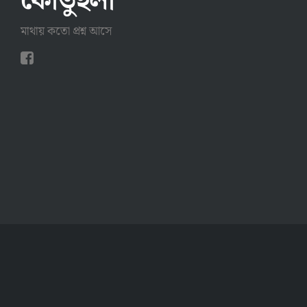
কৌতুহলী
মাথায় কতো প্রশ্ন আসে