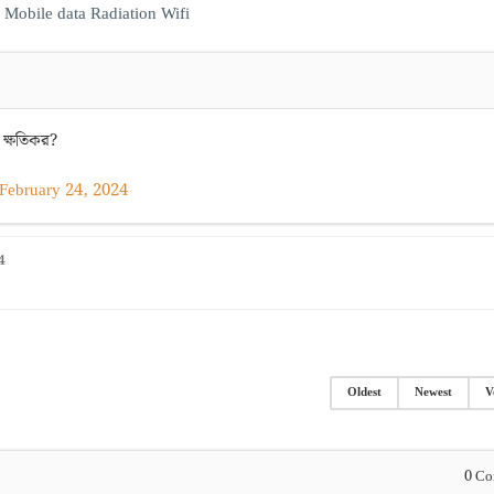
Mobile data
Radiation
Wifi
 ক্ষতিকর?
February 24, 2024
4
Oldest
Newest
V
0
Co