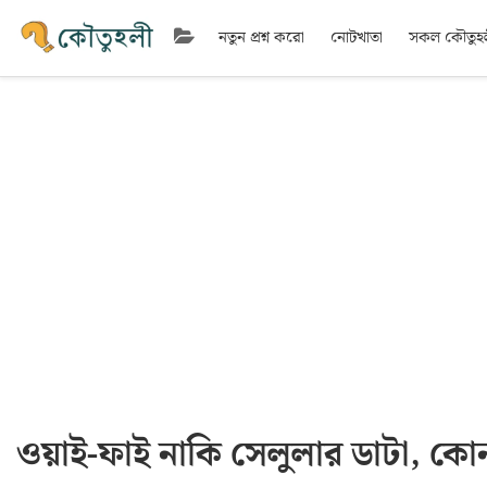
নতুন প্রশ্ন করো
নোটখাতা
সকল কৌতুহ
ওয়াই-ফাই নাকি সেলুলার ডাটা, কোন