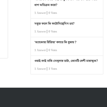
ধাপ অতিক্রম করে?
|
1 Answer
0 Votes
সবুজ ফলে কি ফটোসিন্থেসিস হয়?
|
1 Answer
0 Votes
’অ্যাকোয়া রিজিয়া’ বলতে কি বুঝায় ?
|
1 Answer
0 Votes
ওয়াই-ফাই নাকি সেলুলার ডাটা, কোনটি বেশী মারাত্মক?
|
1 Answer
3 Votes