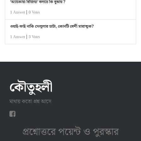
’অ্যাকোয়া রিজিয়া’ বলতে কি বুঝায় ?
|
1 Answer
0 Votes
ওয়াই-ফাই নাকি সেলুলার ডাটা, কোনটি বেশী মারাত্মক?
|
1 Answer
3 Votes
কৌতুহলী
মাথায় কতো প্রশ্ন আসে
প্রশ্নোত্তরে পয়েন্ট ও পুরস্কার