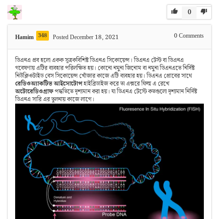
0
348
0
Comments
Hamim
Posted December 18, 2021
ডিএনএ প্রব হলো একক সূত্রকবিশিষ্ট ডিএনএ সিকোয়েন্স। ডিএনএ টেস্ট বা ডিএনএ
গবেষণায় এটির ব্যবহার পরিলক্ষিত হয়। কোনো নমুনা জিনোম বা নমুনা ডিএনএতে নির্দিষ্ট
নিউক্লিওটাইড বেস সিকোয়েন্স খোঁজার কাজে এটি ব্যবহার হয়। ডিএনএ প্রোবের সাথে
রেডিওঅ্যাকটিভ আইসোটোপ
হাইব্রিডাইজ করে তা এক্সরে ফিল্ম এ রেখে
অটোরেডিওগ্রাফ
পদ্ধতিতে দৃশ্যমান করা হয়। যা ডিএনএ টেস্টে কতগুলো দৃশ্যমান নির্দিষ্ট
ডিএনএ সারি এর তুলনায় কাজে লাগে।