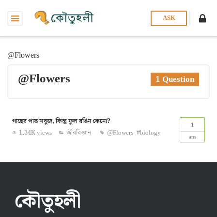
ASK
@Flowers
@Flowers
1 Question
গাছের পাত সবুজ, কিন্তু ফুল রঙিন কেনো?
1
1.34K views
জীববিজ্ঞান
@Flowers
#biology
ans
কৌতুহলী