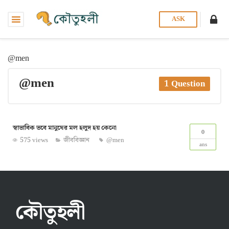
ASK
@men
@men
1 Question
স্বাভাবিক ভবে মানুষের মল হলুদ হয় কেনো
0
575 views
জীববিজ্ঞান
@men
ans
কৌতুহলী