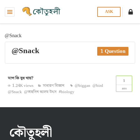
ASK
@Snack
@Snack
1 Question
সাপ কি দুধ খায়?
1
1.24K views
সাধারণ বিজ্ঞান
@biggan
@bird
ans
@Snack
@তাহসিন আলম উৎস
#biology
কৌতুহলী