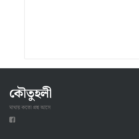
কৌতুহলী
মাথায় কতো প্রশ্ন আসে