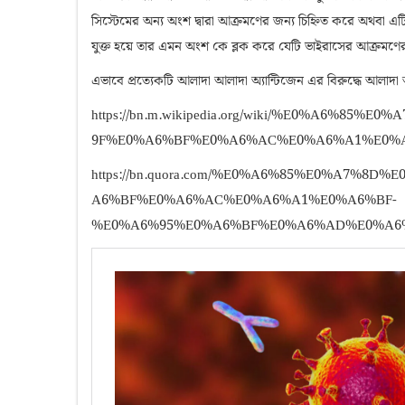
সিস্টেমের অন্য অংশ দ্বারা আক্রমণের জন্য চিহ্নিত করে অথবা এটিকে
যুক্ত হয়ে তার এমন অংশ কে ব্লক করে যেটি ভাইরাসের আক্রমণের 
এভাবে প্রত্যেকটি আলাদা আলাদা অ্যান্টিজেন এর বিরুদ্ধে আলাদা আ
https://bn.m.wikipedia.org/wiki/%E0%A6
9F%E0%A6%BF%E0%A6%AC%E0%A6%A1%E0%
https://bn.quora.com/%E0%A6%85%E0%A7
A6%BF%E0%A6%AC%E0%A6%A1%E0%A6%BF-
%E0%A6%95%E0%A6%BF%E0%A6%AD%E0%A6