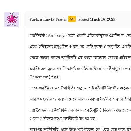
224
Farhan Tanvir Torsha
Posted March 16, 2023
অ্যান্টিবডি (Antibody) হলো একটি প্রতিরক্ষামূলক প্রোটিন যা দেহ
একে ইমিউনোগ্লোব্ুলিন ও বলা হয়,যেটি মূলত Y আকৃতির একটি 
সোজা ভাষায় বললে অ্যান্টিবডি এর কাজ আমাদের দেহের প্রতিরক্
অ্যান্টিজেন মূলত একটি আনবিক গঠন কাঠামো যা জীবাণু বা দেহে
Generator (Ag) ;
দেহে অ্যান্টিজেনের উপস্থিতির প্রত্যুত্তরে ইমিউনিটি সিস্টেম কর্তৃক অ
আরও সহজ করে বললে দেহে আগত কোনো জৈবিক সত্তা বা জৈবিক উৎ
অ্যান্টিজেন এর উপস্থিতি লক্ষ করার মোটামুটি 3 দিনের মধ্যে দেহের 
থেকে 2 দিনের মধ্যে অ্যান্টিবডি উৎপন্ন হয়।
অতঃপর অ্যান্টিবডি গুলো উক্ত প্যাথোজেন কে খুঁজে বের করে তার অ্