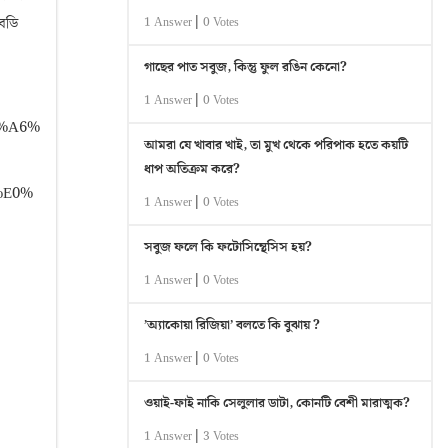
|
িবডি
1 Answer
0 Votes
গাছের পাত সবুজ, কিন্তু ফুল রঙিন কেনো?
|
1 Answer
0 Votes
0%A6%
আমরা যে খাবার খাই, তা মুখ থেকে পরিপাক হতে কয়টি
ধাপ অতিক্রম করে?
%E0%
|
1 Answer
0 Votes
সবুজ ফলে কি ফটোসিন্থেসিস হয়?
|
1 Answer
0 Votes
’অ্যাকোয়া রিজিয়া’ বলতে কি বুঝায় ?
|
1 Answer
0 Votes
ওয়াই-ফাই নাকি সেলুলার ডাটা, কোনটি বেশী মারাত্মক?
|
1 Answer
3 Votes