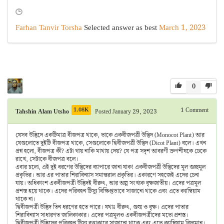
Farhan Tanvir Torsha
Selected answer as best
March 1, 2023
0
1.08K
1
Comment
Tahshin Alam Utsho
Posted January 29, 2023
যেসব উদ্ভিদে একটিমাত্র বীজপত্র থাকে, তাকে একবীজপত্রী উদ্ভিদ (Monocot Plant) আর
যেগুলোতে দুইটি বীজপত্র থাকে, সেগুলোকে দ্বিবীজপত্রী উদ্ভিদ (Dicot Plant) বলে। এখন
প্রশ্ন হলো, বীজপত্র কী? এটা খায় নাকি মাথায় দেয়? যে পত্র সদৃশ আবরণী ভ্রুণশীষকে ঢেকে
রাখে, সেটাকে বীজপত্র বলে।
এবার চলো, এই দুই ধরণের উদ্ভিদের ব্যাপারে জানা যাক! একবীজপত্রী উদ্ভিদের মূল গুচ্ছমূল
প্রকৃতির। আর এর পাতার শিরাবিন্যাস সমান্তরাল প্রকৃতির। একারণে সহজেই এদের চেনা
যায়। অধিকাংশ একবীজপত্রী উদ্ভিদই বীরুৎ, আর অল্প সংখ্যক বৃক্ষজাতীয়। এদের পত্রমূল
প্রশস্ত হয়ে থাকে। এদের পরিবহন টিস্যু বিক্ষিপ্তভাবে সাজানো থাকে এবং এতে ক্যাম্বিয়াম
থাকে না।
দ্বিবীজপত্রী উদ্ভিদ তিন ধরণের হতে পারে। যথাঃ বীরুৎ, গুল্ম ও বৃক্ষ। এদের পাতার
শিরাবিন্যাস সাধারণত জালিকাকার। এদের পত্রমূলও একবীজপত্রীদের মতো প্রশস্ত।
দ্বিবীজপত্রী উদ্ভিদের পরিবহন টিস্যু বৃত্তাকারে সাজানো থাকে এবং এতে ক্যাম্বিয়াম বিদ্যমান।