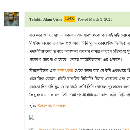
1.08K
Tahshin Alam Utsho
Posted March 1, 2023
প্রফেসর জাহিদ হাসান একজন অসাধারণ গবেষক। এই হাই-প্রোফাইল মা
বিশ্ববিদ্যালয়ের একজন প্রফেসর। তিনি মূলত কোয়ান্টাম ফিজিক্
পদার্থবিজ্ঞানের জগতে অসামান্য অবদান রাখার কারণে ইতিমধ্যে মুস্তাফা
গবেষণা জায়গা পেয়েছে “নেচার ম্যাটেরিয়ালস” এর প্রচ্ছদে।
বিজ্ঞানচিন্তার এক
সাক্ষাৎকার
থেকে জানা যায় যে উনি একাধারে প্রিন
এইচ ডিক ফেলো, ইউসি বার্কলির ভিজিটিং মিলার প্রফেসর এবং লরেন্স 
কোনো দিন যদি ঘুম থেকে উঠে দেখি তিনি নোবেল পুরষ্কারের জন্
কিছু হবে না। কারণ, তিনি সেই পথেই হাঁটছেন! আশা করি, তিনি পাব
ছবিঃ
Scientia Society