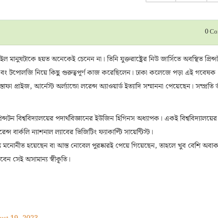
0
Co
নুষটাকে হয়ত অনেকেই চেনেন না। তিনি যুক্তরাষ্ট্রের নিউ জার্সিতে অবস্থিত প্রিন্
স এবং টপোলজি নিয়ে কিছু গুরুত্বপূর্ণ কাজ করেছিলেন। ঢাকা কলেজে পড়া এই গবেষক
 প্রাইজ, আর্নেস্ট অর্ল্যান্ডো লরেন্স অ্যাওয়ার্ড ইত্যাদি সম্মাননা পেয়েছেন। সম্প্রতি ত
্সটন বিশ্ববিদ্যালয়ের পদার্থবিজ্ঞানের ইউজিন হিগিনস অধ্যাপক। একই বিশ্ববিদ্যালয়ের র
বার্কলি ন্যাশনাল ল্যাবের ভিজিটিং ফ্যাকাল্টি সায়েন্টিস্ট।
য মনোনীত হয়েছেন বা আস্ত নোবেল পুরষ্কারই পেয়ে গিয়েছেন, তাহলে খুব বেশি অবা
েন সেই অসামান্য স্বীকৃ্তি।