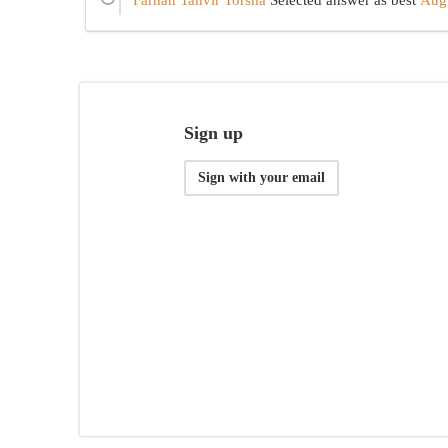
Farhan Tanvir Torsha
Selected answer as best
Aug
Sign up
Sign with your email