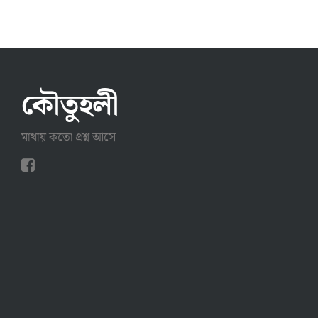
কৌতুহলী
মাথায় কতো প্রশ্ন আসে