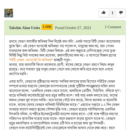
1
1.08K
1
Comment
Tahshin Alam Utsho
Posted October 27, 2021
প্রথমে বেগুণ বাবাজীর ক্ষতিকর দিক নিয়েই কথা বলি। একটা সময়ে বিটি বেগুণ আলোচনার
তুঙ্গে ছিল। এই বেগুণ আসলেই ক্ষতিকর! ভয় পাবেন না, মানুষের জন্য নয়, বরং পোকা-
মাকড়দের জন্য ক্ষতিকর। বিটি বেগুন বিষাক্ত- এই কথা শুধুমাত্র লেপিডপ্তেরা গোত্র ভুক্ত
নির্দিষ্ট কিছু কিট পতঙ্গের জন্য প্রযোজ্য, স্তন্যপায়ীদের জন্য নয়। এ ব্যাপারে বিজ্ঞান ব্লগের
“
বিটি বেগুন :আসলেই কি ক্ষতিকর
” প্রবন্ধটি পড়ুন।
আবার, যারা অ্যালার্জি কিংবা অ্যাজমার রোগী, তাদের ক্ষেত্রে বেগুণ গ্রহণে নিয়ম-কানুন
রয়েছে। তবে সাধারণ সুস্থ মানুষ বেগুণ খেলে তার কোনো ক্ষতি হয়ে যাবে বলে এখনো
প্রমাণিত হয়নি।
এবার আসি, বেগুণের পুষ্টিগুণের কথায়! সবজির জগতের রাজা হিসেবে পরিচিত বেগুন
সম্পর্কে ঢাকার বারডেম জেনারেল হাসপাতালের জ্যেষ্ঠ পুষ্টিবিদ শামছুন্নাহার নাহিদ প্রথম
আলোকে বলেন, “একদিকে বেগুন খেতে ভালো, অন্যদিকে প্রোটিন, ভিটামিন, খনিজে পূর্ণ।
আছে খানিকটা কার্বোহাইড্রেট আর প্রচুর জলীয় অংশ। তাই যারা ওজন কমাতে চায়, তাদের
জন্যও বেগুন খুব ভালো সবজি। তবে যাদের গেঁটে বাত আছে, কিংবা অ্যাজমা ও অ্যালার্জি
থাকে, তাদের বেলায় বেগুনে খানিকটা বিধিনিষেধ আছে।” এছাড়াও সপ্তাহে ১-২ দিন বেগুন
খাওয়ার অভ্যাস করলে ত্বকের সৌন্দর্য বৃ্দ্ধি পায়। বেগুনে রয়েছে পটাশিয়ামসহ একাধিক
উপকারি খনিজ, যা শরীরে ইলেকট্রোলাইট ব্যালেন্স বজায় রাখে। সেই সঙ্গে শরীরে লবণের
পরিমাণও স্বাভাবিক মাত্রার মধ্যে থাকে। ফলে রক্তচাপ বাড়ার সুযোগ থাকে না। বেগুনে
প্রচুর ক্যালসিয়াম ও ম্যাগনেশিয়াম থাকায় এটি দাঁত ও হাড়ের জন্য খুব উপকারী।
বেগুনে থাকা ফটোনিউট্রিয়েন্ট সেল মেমব্রেনকে নানাবিধ আঘাত থেকে রক্ষা করে। ফলে