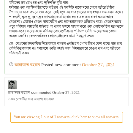
মস্তিষ্কের ক্ষয় রোধ হয় এবং স্মৃতিশক্তি বৃ্দ্ধি পায়।
ফাইবার এবং অ্যান্টিঅক্সিডেন্টে পরিপূর্ণ এই সবজিটি মাঝে মধ্যে খেলে শরীরে টক্সিক
উপাদানের মাত্রা কমতে শুরু করে। সেই সঙ্গে ক্যান্সার সেলের জন্ম হওয়ার সম্ভাবনাও কমে।
পাকস্থলী, ক্ষুদ্রান্ত্র, বৃহদন্ত্রের ক্যানসারকে প্রতিরোধ করার এক অসাধারণ ক্ষমতা আছে
বেগুনের। এছাড়াও বেগুণ ডায়াবেটিস এবং হার্ট অ্যাটাককে প্রতিরোধ করে। বেগুনে আছে
প্রচুর পরিমাণ ডায়াটারি ফাইবার, যা খাবার হজমে সাহায্য করে এবং কোষ্ঠ্যকাঠিন্য দূর করতে
সাহায্য করে। যাদের রক্তে ক্ষতিকর কোলেস্টেরলের পরিমাণ বেশি, তাদের জন্য বেগুন
অত্যন্ত জরুরি। বেগুন ক্ষতিকর কোলেস্টেরলের মাত্রা নিয়ন্ত্রণে সক্ষম।
তো, বেগুণের উপকারিতা নিয়ে বলতে থাকলে একটা ব্লগ পোস্ট লিখে ফেলা যাবে! তাই আর
বেশি কিছু বললাম না। সবশেষে একটা কথাই বলব, নিয়মানুসারে বেগুণ খান এবং শরীরকে
শক্তিশালী করুন।
আরাফাত রহমান
Posted new comment
October 27, 2021
আরাফাত রহমান
October 27, 2021
commented
দারুন লেখাটির জন্য অসংখ্য ধন্যবাদ!
You are viewing 1 out of 1 answers, click here to view all answers.