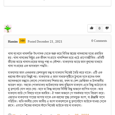
0
348
0
Comments
Hamim
Posted December 21, 2021
খাদ্য শৃংখলে খাদ্যশক্তি উৎপাদক থেকে শুরু করে বিভিন্ন স্তরের খাদকদের মধ্যে প্রবাহিত
হয়। খাদ্য খাদকের নিষ্ঠুর এক জীবন সংগ্রামে খাদ্যশিকল হয়ে ওঠে প্রাণোজ্জীবিত। প্রতিটি
জীবের আছে খাদ্যসংগ্রহের স্বতন্ত্র পন্থা ও কৌশল। মাকড়সার আছে জাল বুননের মাধ্যমে
খাদ্য সংগ্রহের এক অসাধারণ পদ্ধতি।
মাকড়সার জাল একপ্রকার রেশমতুল্য তন্তু যা মাকড়সা নিজেই তৈরি করে থাকে। এটি এক
ধরনের ফাঁদ ছাড়া কিছুই নয়। মাকড়সার এ জাল সাধারণদৃষ্টিতে ঠুনকো মনে হলেও যখন
অনেকগুলো তন্তুতে কোনো পোকামাকড় শিকার হয়, তখন তা বেশ ফ্লেক্সিবল ও টানসহনীয়
আচরণ করে। সহজে পোকামাকড় আটকানোর জন্য বুদ্ধিমান মাকড়সা এতে কিছু আঠালো বা
গ্লু ড্রপলেট যোগ করে দেয়। তবে তা কিন্তু জালের নির্দিষ্ট কিছু অঞ্চলে ব্যাপিত থাকে। আর
মাকড়সা ব্যাটা সে বিষয়ে থাকে অবহিত। ঐ সকল অঞ্চলে সে সতর্কতার সাথে বিচরণ করে।
এছাড়াও মাকড়সার পায়ের আগায় থাকে এক ধরনের সূক্ষ্ম লোমযুক্ত অংশ, যা
টারসি
নামে
পরিচিত। অতি নমনীয় লোম জাতীয় এ অংশ মাকড়শাকে গ্লু ড্রপলেটসে আটকে যাওয়া থেকে
রুখে। এভাবে নিজের বানানো ফাঁদে নিজেই আটকে যায় না মাকড়সা।